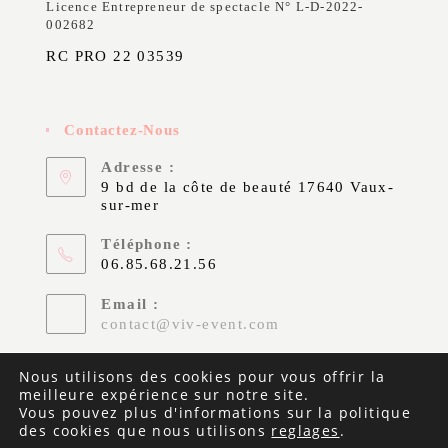
Licence Entrepreneur de spectacle N° L-D-2022-
002682
RC PRO 22 03539
Contactez-Nous
Adresse :
9 bd de la côte de beauté 17640 Vaux-
sur-mer
Téléphone :
06.85.68.21.56
Email :
contact@viv-event.com
Site web :
Nous utilisons des cookies pour vous offrir la
https://www.vivevent.fr
meilleure expérience sur notre site.
Vous pouvez plus d'informations sur la politique
des cookies que nous utilisons
reglages
.