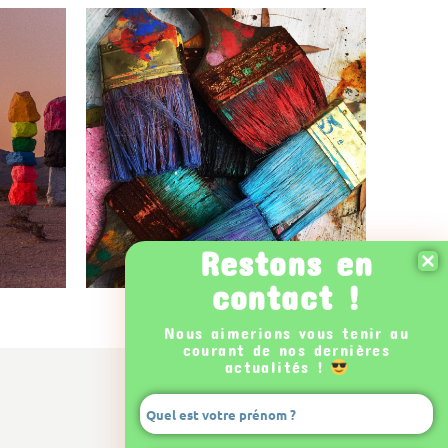
Restons en
contact !
Nous aimerions vous tenir au
courant de nos dernières
actualités !