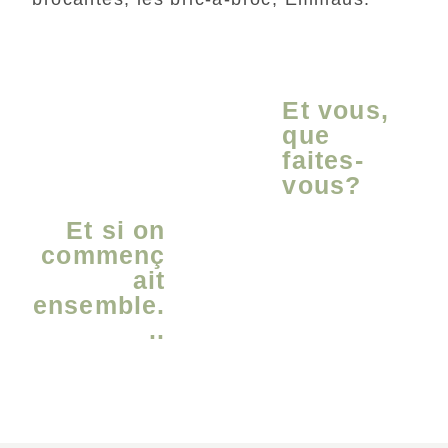
Et vous,
que
faites-
vous?
Et si on
commenç
ait
ensemble.
..