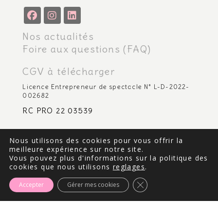
Nos actualités
Foire aux questions (FAQ)
CGV à télécharger
Licence Entrepreneur de spectacle N° L-D-2022-
002682
RC PRO 22 03539
Nous utilisons des cookies pour vous offrir la
Contactez-Nous
meilleure expérience sur notre site.
Vous pouvez plus d'informations sur la politique des
Adresse :
cookies que nous utilisons
reglages
.
9 bd de la côte de beauté 17640
Fermer la bannière des
Vaux-sur-mer
Accepter
Gérer mes cookies
Téléphone :
06.85.68.21.56