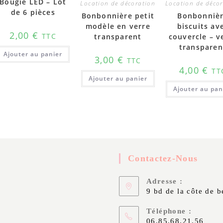
Bougie LED – Lot
Location de décoration
Location de déco
de 6 pièces
Bonbonnière petit
Bonbonniè
modèle en verre
biscuits av
2,00
€
TTC
transparent
couvercle – v
transparen
Ajouter au panier
3,00
€
TTC
4,00
€
TT
Ajouter au panier
Ajouter au pan
Contactez-Nous
Adresse :
9 bd de la côte de 
Téléphone :
06.85.68.21.56