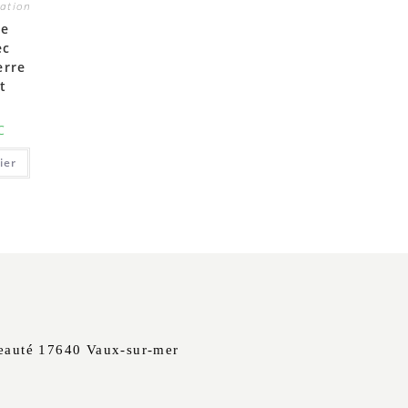
ration
re
ec
erre
t
C
ier
beauté 17640 Vaux-sur-mer