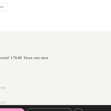
ier
beauté 17640 Vaux-sur-mer
com
t.fr