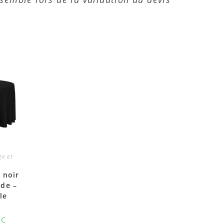
e et
 noir
nde –
le
TC