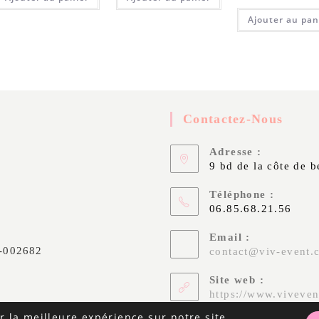
Ajouter au pan
Contactez-Nous
Adresse :
9 bd de la côte de 
Téléphone :
06.85.68.21.56
Email :
2-002682
contact@viv-event.
Site web :
https://www.viveven
r la meilleure expérience sur notre site.