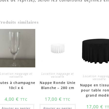
roduits similaires
Location nappage et
Location nappage et
Location nappag
vaisselle
vaisselle
vaisselle
lutes à champagne
Nappe Ronde Unie
Nappe en tissu
10cl x 6
Blanche – 280 cm
pour table ro
grand modè
4,00
€
17,00
€
TTC
TTC
17,00
€
T
Ajouter au panier
Ajouter au panier